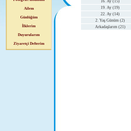
16. Ay (15)
19. Ay (19)
Ailem
22. Ay (14)
Günlüğüm
2. Yaş Günüm (2)
İlklerim
Arkadaşlarım (21)
Duyurularım
Ziyaretçi Defterim