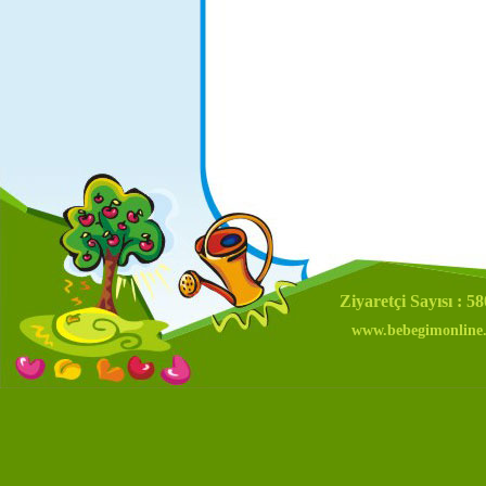
Ziyaretçi Sayısı : 5
www.bebegimonline.