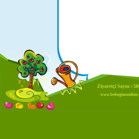
Ziyaretçi Sayısı : 5
www.bebegimonline.