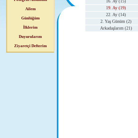
16. Ay (15)
19. Ay (19)
Ailem
22. Ay (14)
Günlüğüm
2. Yaş Günüm (2)
İlklerim
Arkadaşlarım (21)
Duyurularım
Ziyaretçi Defterim