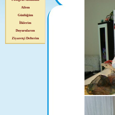
Ailem
Günlüğüm
İlklerim
Duyurularım
Ziyaretçi Defterim