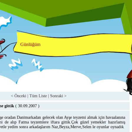
Günlüğüm
< Önceki
|
Tüm Liste
|
Sonraki >
ne gittik
( 30.09.2007
)
şe oradan Danimarkadan gelecek olan Ayşe teyzemi almak için havaalanına
i de alıp Fatma teyzemlere iftara gittik.Çok güzel yemekler hazırlamış
etle yedim sonra arkadaşlarım Naz,Beyza,Merve,Selen le oyunlar oynadık