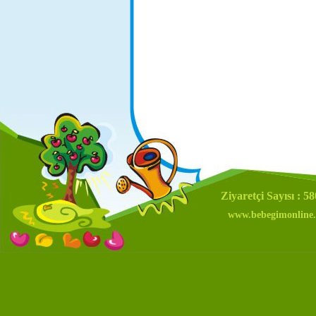
Ziyaretçi Sayısı : 5
www.bebegimonline.