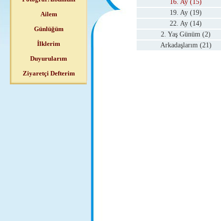
16. Ay (15)
19. Ay (19)
Ailem
22. Ay (14)
Günlüğüm
2. Yaş Günüm (2)
İlklerim
Arkadaşlarım (21)
Duyurularım
Ziyaretçi Defterim